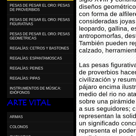
diseños geométrico
PESAS DE PESAR EL ORO: PESAS
DE PROVERBIOS
con forma de alfiler
consideradas joyas
PESAS DE PESAR EL ORO: PESAS
FIGURATIVAS
leopardo, gallina, 
PESAS DE PESAR EL ORO: PESAS
antropomorfas, dest
GEOMETRICAS
También pueden repr
REGALÍAS: CETROS Y BASTONES
calzado, herramien
REGALÍAS: ESPANTAMOSCAS
Las pesas figurativ
REGALÍAS: PEINES
de proverbios hacen
civilización y resum
REGALÍAS: PIPAS
pájaro encima ilus
INSTRUMENTOS DE MÚSICA:
medio del rio no at
IDIÓFONOS
sobre una pirámide 
ARTE VITAL
a sus seguidores; 
representan la soli
ARMAS
un significado conc
COLONOS
representa el poder 