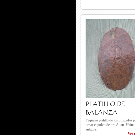
PLATILLO DE
BALANZA
Pequeño platillo de los utilizados 
pesar el polvo de oro Akan. Pátina
antigua.
Ver 