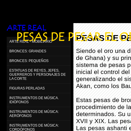
ARTE REAL
PESAS DE PESAR EL 
PESAS DE P
ARTE REAL - MOBILIARIO
Siendo el oro una d
BRONCES: GRANDES
de Ghana) y su prin
BRONCES: PEQUEÑOS
sistema de pesas pa
inicial el control d
ESTATUAS DE REYES, JEFES,
GUERREROS Y PERSONAJES DE
generalizando el si
LA CORTE
Akan, como los Bau
FIGURAS PERLADAS
INSTRUMENTOS DE MÚSICA.
Estas pesas de bron
IDIÓFONOS
procedimiento de l
INSTRUMENTOS DE MÚSICA:
determinados. Su us
AERÓFONOS
XVII y XIX. Las pes
INSTRUMENTOS DE MÚSICA:
Las pesas ashanti e
CORDÓFONOS