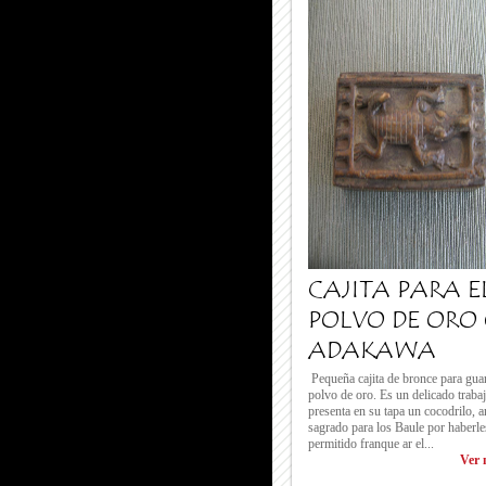
CAJITA PARA E
POLVO DE ORO
ADAKAWA
Pequeña cajita de bronce para guar
polvo de oro. Es un delicado traba
presenta en su tapa un cocodrilo, 
sagrado para los Baule por haberle
permitido franque ar el...
Ver 