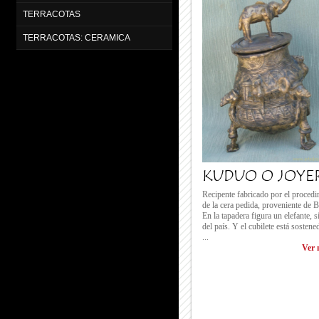
TERRACOTAS
TERRACOTAS: CERAMICA
KUDUO O JOYE
Recipente fabricado por el proced
de la cera pedida, proveniente de 
En la tapadera figura un elefante, 
del país. Y el cubilete está sostene
...
Ver 