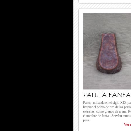
PALETA FANFA
Paleta utilizada en el siglo XIX pa
limpiar el polvo de oro de las partí
extrañas, como granos de arena. R
el nombre de fanfa . Servían tambi
para...
Ver 