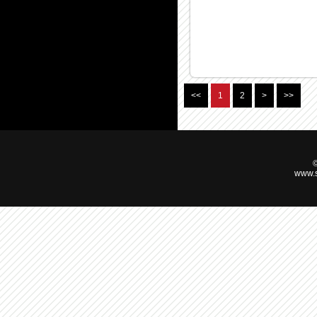
<<
1
2
>
>>
©
www.s