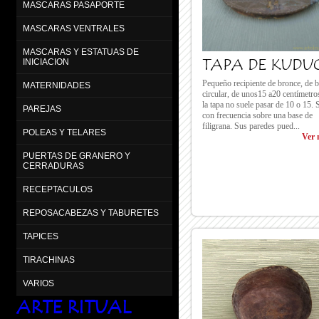
MASCARAS PASAPORTE
MASCARAS VENTRALES
MASCARAS Y ESTATUAS DE
TAPA DE KUDU
INICIACION
Pequeño recipiente de bronce, de 
MATERNIDADES
circular, de unos15 a20 centímetro
la tapa no suele pasar de 10 o 15. 
PAREJAS
con frecuencia sobre una base de
filigrana. Sus paredes pued...
POLEAS Y TELARES
Ver 
PUERTAS DE GRANERO Y
CERRADURAS
RECEPTACULOS
REPOSACABEZAS Y TABURETES
TAPICES
TIRACHINAS
VARIOS
ARTE RITUAL