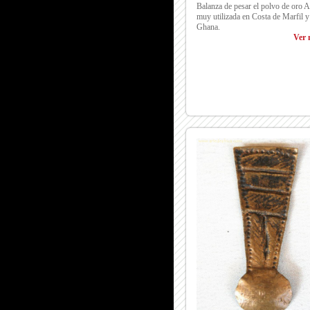
Balanza de pesar el polvo de oro 
muy utilizada en Costa de Marfil y
Ghana.
Ver 