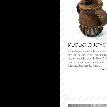
KUDUO O JOYE
Pequeño recipiente de bronce, de 
circular, de unos15 a20 centímetro
la tapa no suele pasar de 10 o 15. 
con frecuencia sobre una base de
filigrana. Sus paredes pued...
Ver 