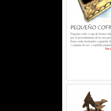
PEQUEÑO COF
Pequeño cofre o caja de bronce fa
por el procedimiento de la cera per
Estos están destinados a guardar e
o pepitas de oro y también pequeñ
Ver 