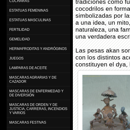
tradiciones como fu
CUCHARAS
cocodrilos en forma
ESTATUAS FEMENINAS
simbolizadas por la
ESTATUAS MASCULINAS
a una idea, un mito
naturaleza, una fam
FERTILIDAD
una verdadera escri
GEMELIDAD
HERMAFRODITAS Y ANDRÓGINOS
Las pesas akan son 
con los distintos a
JUEGOS
constituyen el dya,
LAMPARAS DE ACEITE
MASCARAS AGRARIAS Y DE
CAZADOR
MASCARAS DE ENFERMEDAD Y
DE DIVERSIÒN
MASCARAS DE ORDEN Y DE
JUSTICIA, CARRERAS, INCENDIOS
Y VARIOS
MASCARAS FESTIVAS