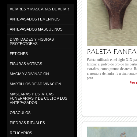
ALTARES Y MASCARAS DE ALTAR
ANTEPASADOS FEMENINOS
ANTEPASADOS MASCULINOS
DIVINIDADES Y FIGURAS
PROTECTORAS
PALETA FANFA
FETICHES
Paleta utilizada en el siglo XIX pa
FIGURAS VOTIVAS
limpiar el polvo de oro de las partí
extrañas, como granos de arena. R
el nombre de fanfa . Servían tambi
MAGIA Y ADIVINACION
para...
Ver 
MARTILLOS DE ADIVINACION
MASCARAS Y ESTATUAS
FUNERARIAS Y DE CULTO A LOS
ANTEPASADOS
ORACULOS
PIEDRAS RITUALES
RELICARIOS