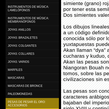
simiente (grano) ro
INSTRUMENTOS DE MÚSICA:
por tener esta semi
LAMELÓFONOS
Dos simientes vale
INSTRUMENTOS DE MÚSICA:
MEMBRANÓFONOS
Los dibujos lineale
JOYAS: ANILLOS
a un código definid
conocida sólo por l
JOYAS: BRAZALETES
yuxtapuestas pueden
JOYAS: COLGANTES
Akan llaman “dya” a
JOYAS: COLLARES
cucharas y kuduo, d
Akan las pesas son
JOYAS: VARIOS
Niangoran Bouah no
MARFILES
tomos, sobre las pe
MASCARAS
civilizaciones sin e
MASCARAS DE BRONCE
Las pesas son cono
PALEOMONEDAS
caracteres arábigos
bajaban del imperio
PESAS DE PESAR EL ORO:
ACCESORIOS
siglo XVIII y conti