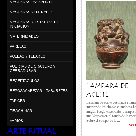
MASCARAS PASAPORTE
MASCARAS VENTRALES
MASCARAS Y ESTATUAS DE
INICIACION
MATERNIDADES
PAREJAS
POLEAS Y TELARES
PUERTAS DE GRANERO Y
CERRADURAS
RECEPTACULOS
LAMPARA DE
REPOSACABEZAS Y TABURETES
ACEITE
TAPICES
Lámpara de aceite destinada a ilumi
interior de las chozas cuando no h
TIRACHINAS
ningún fuego encendido. Siempre 
una lámpara en el fondo de la choz
Sobre el cuerpo de la ...
VARIOS
Ver 
ARTE RITUAL