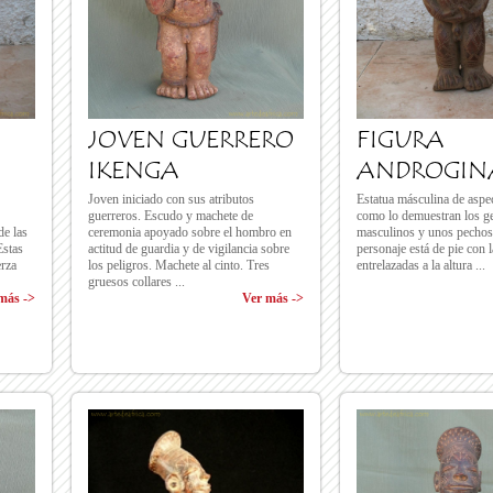
JOVEN GUERRERO
FIGURA
IKENGA
ANDROGIN
Joven iniciado con sus atributos
Estatua másculina de aspe
guerreros. Escudo y machete de
como lo demuestran los ge
de las
ceremonia apoyado sobre el hombro en
masculinos y unos pechos 
Estas
actitud de guardia y de vigilancia sobre
personaje está de pie con
erza
los peligros. Machete al cinto. Tres
entrelazadas a la altura ...
gruesos collares ...
más ->
Ver más ->