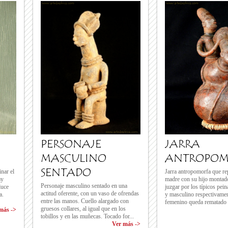
PERSONAJE
JARRA
MASCULINO
ANTROPOM
SENTADO
nar el
Jarra antropomorfa que re
ay
madre con su hijo montad
Personaje masculino sentado en una
luce
juzgar por los típicos pe
actitud oferente, con un vaso de ofrendas
a.
y masculino respectivamen
entre las manos. Cuello alargado con
femenino queda rematado 
gruesos collares, al igual que en los
más ->
tobillos y en las muñecas. Tocado for...
Ver más ->