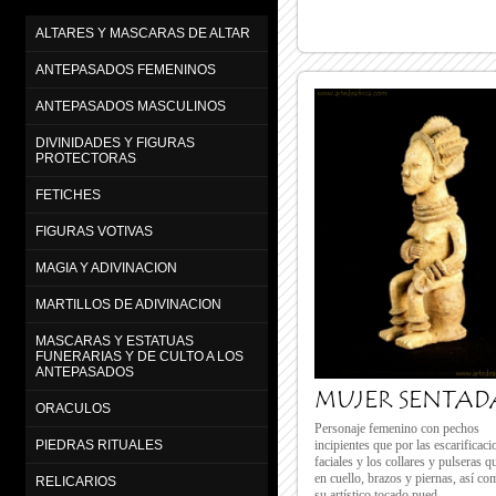
ALTARES Y MASCARAS DE ALTAR
ANTEPASADOS FEMENINOS
ANTEPASADOS MASCULINOS
DIVINIDADES Y FIGURAS
PROTECTORAS
FETICHES
FIGURAS VOTIVAS
MAGIA Y ADIVINACION
MARTILLOS DE ADIVINACION
MASCARAS Y ESTATUAS
FUNERARIAS Y DE CULTO A LOS
ANTEPASADOS
MUJER SENTAD
ORACULOS
Personaje femenino con pechos
incipientes que por las escarificaci
PIEDRAS RITUALES
faciales y los collares y pulseras q
en cuello, brazos y piernas, así co
RELICARIOS
su artístico tocado pued...