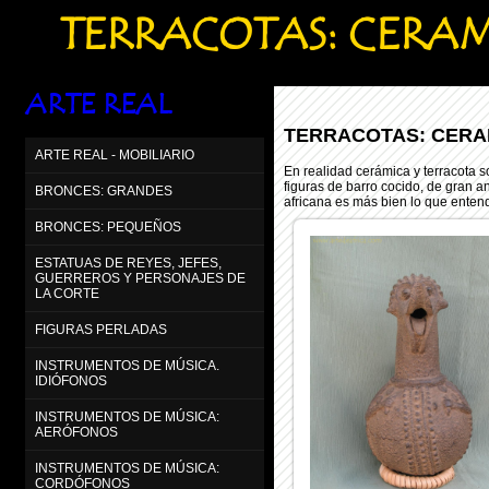
TERRACOTAS: CERA
ARTE REAL
TERRACOTAS: CERA
ARTE REAL - MOBILIARIO
En realidad cerámica y terracota so
figuras de barro cocido, de gran 
BRONCES: GRANDES
africana es más bien lo que entend
BRONCES: PEQUEÑOS
ESTATUAS DE REYES, JEFES,
GUERREROS Y PERSONAJES DE
LA CORTE
FIGURAS PERLADAS
INSTRUMENTOS DE MÚSICA.
IDIÓFONOS
INSTRUMENTOS DE MÚSICA:
AERÓFONOS
INSTRUMENTOS DE MÚSICA:
CORDÓFONOS