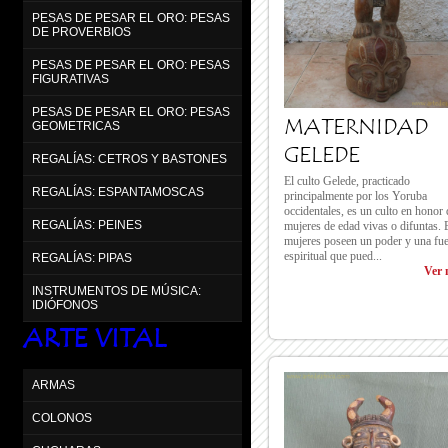
PESAS DE PESAR EL ORO: PESAS
DE PROVERBIOS
PESAS DE PESAR EL ORO: PESAS
FIGURATIVAS
PESAS DE PESAR EL ORO: PESAS
MATERNIDAD
GEOMETRICAS
GELEDE
REGALÍAS: CETROS Y BASTONES
El culto Gelede, practicado
REGALÍAS: ESPANTAMOSCAS
principalmente por los Yoruba
occidentales, es un culto en honor 
REGALÍAS: PEINES
mujeres de edad vivas o difuntas. 
mujeres poseen un poder y una fu
espiritual que pued...
REGALÍAS: PIPAS
Ver 
INSTRUMENTOS DE MÚSICA:
IDIÓFONOS
ARTE VITAL
ARMAS
COLONOS