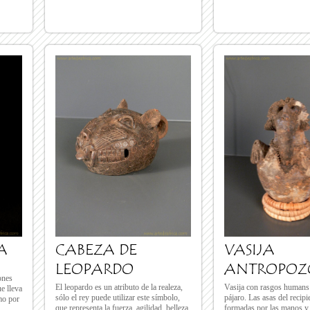
A
CABEZA DE
VASIJA
LEOPARDO
ANTROPO
ones
El leopardo es un atributo de la realeza,
Vasija con rasgos humans
ue lleva
sólo el rey puede utilizar este símbolo,
pájaro. Las asas del recipi
mo por
que representa la fuerza, agilidad, belleza
formadas por las manos 