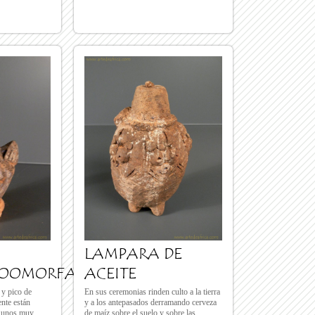
LAMPARA DE
ZOOMORFA
ACEITE
 y pico de
En sus ceremonias rinden culto a la tierra
ente están
y a los antepasados derramando cerveza
y unos muy
de maíz sobre el suelo y sobre las