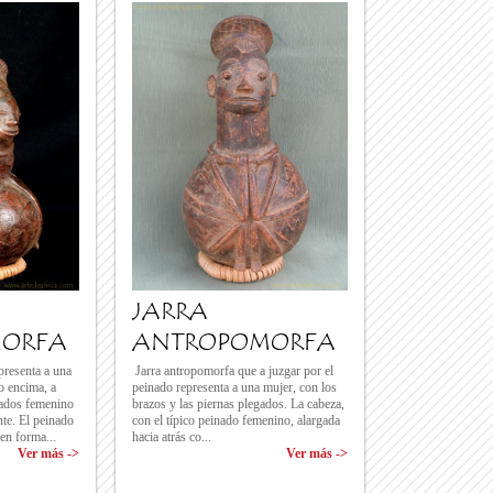
JARRA
ORFA
ANTROPOMORFA
presenta a una
Jarra antropomorfa que a juzgar por el
o encima, a
peinado representa a una mujer, con los
inados femenino
brazos y las piernas plegados. La cabeza,
te. El peinado
con el típico peinado femenino, alargada
en forma...
hacia atrás co...
Ver más ->
Ver más ->