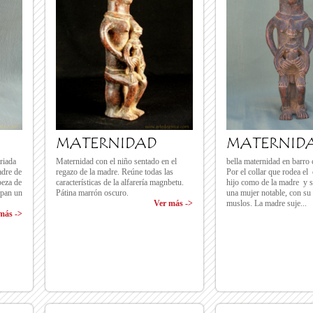
MATERNIDAD
MATERNID
riada
Maternidad con el niño sentado en el
bella maternidad en barro
adre de
regazo de la madre. Reúne todas las
Por el collar que rodea el 
beza de
características de la alfarería magnbetu.
hijo como de la madre y s
upan un
Pátina marrón oscuro.
una mujer notable, con su 
Ver más ->
muslos. La madre suje...
más ->