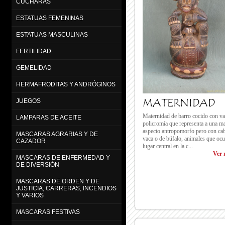
CUCHARAS
ESTATUAS FEMENINAS
ESTATUAS MASCULINAS
FERTILIDAD
GEMELIDAD
HERMAFRODITAS Y ANDRÓGINOS
MATERNIDAD
JUEGOS
Maternidad de barro cocido con va
LAMPARAS DE ACEITE
policromía que representa a una m
aspecto antropomorfo pero con ca
MASCARAS AGRARIAS Y DE
vaca o de búfalo, animales que oc
CAZADOR
lugar central en la c...
Ver 
MASCARAS DE ENFERMEDAD Y
DE DIVERSIÒN
MASCARAS DE ORDEN Y DE
JUSTICIA, CARRERAS, INCENDIOS
Y VARIOS
MASCARAS FESTIVAS