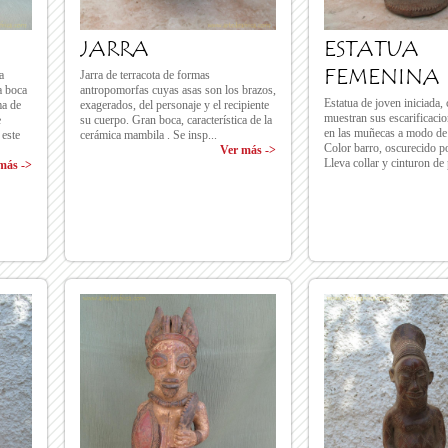
JARRA
ESTATUA
FEMENINA
a
Jarra de terracota de formas
a boca
antropomorfas cuyas asas son los brazos,
Estatua de joven iniciada,
ma de
exagerados, del personaje y el recipiente
muestran sus escarificacio
e
su cuerpo. Gran boca, característica de la
en las muñecas a modo de 
 este
cerámica mambila . Se insp...
Color barro, oscurecido po
Ver más ->
Lleva collar y cinturon de 
más ->