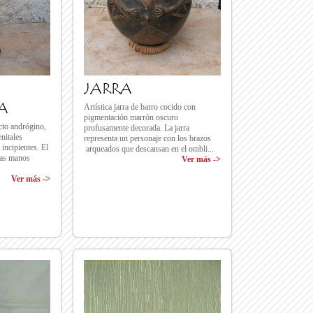
JARRA
A
Artística jarra de barro cocido con
pigmentación marrón oscuro
cto andrógino,
profusamente decorada. La jarra
nitales
representa un personaje con los brazos
incipientes. El
arqueados que descansan en el ombli...
 las manos
Ver más ->
Ver más ->