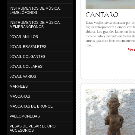
INSTRUMENTOS DE MÚSICA:
CANTARO
LAMELÓFONOS
Estas vasijas se caracterizan por es
INSTRUMENTOS DE MÚSICA:
MEMBRANÓFONOS
figura antropomorfa siempre con l
abierta. Los grandes labios en for
pico de pato y peinado en forma d
JOYAS: ANILLOS
surcos aparecen frecuentemente en
tipo...
JOYAS: BRAZALETES
Ver 
JOYAS: COLGANTES
JOYAS: COLLARES
JOYAS: VARIOS
MARFILES
MASCARAS
MASCARAS DE BRONCE
PALEOMONEDAS
PESAS DE PESAR EL ORO:
ACCESORIOS