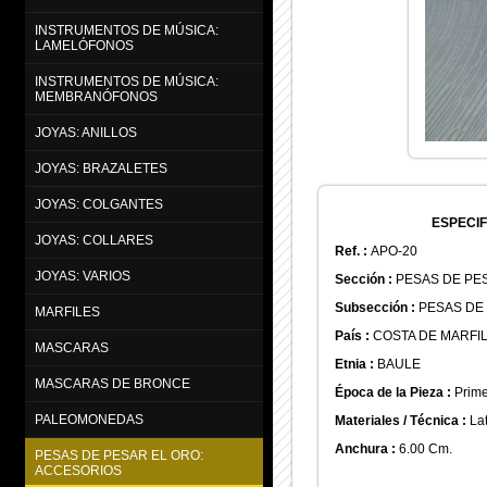
INSTRUMENTOS DE MÚSICA:
LAMELÓFONOS
INSTRUMENTOS DE MÚSICA:
MEMBRANÓFONOS
JOYAS: ANILLOS
JOYAS: BRAZALETES
JOYAS: COLGANTES
ESPECIF
JOYAS: COLLARES
Ref. :
APO-20
JOYAS: VARIOS
Sección :
PESAS DE PE
Subsección :
PESAS DE
MARFILES
País :
COSTA DE MARFI
MASCARAS
Etnia :
BAULE
MASCARAS DE BRONCE
Época de la Pieza :
Primer
PALEOMONEDAS
Materiales / Técnica :
La
Anchura :
6.00 Cm.
PESAS DE PESAR EL ORO:
ACCESORIOS