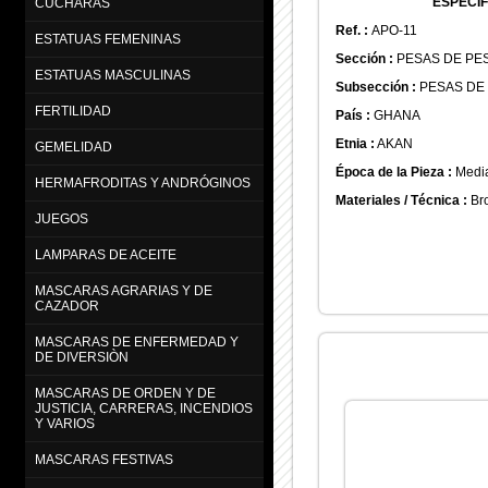
ESPECIF
CUCHARAS
Ref. :
APO-11
ESTATUAS FEMENINAS
Sección :
PESAS DE PE
ESTATUAS MASCULINAS
Subsección :
PESAS DE
FERTILIDAD
País :
GHANA
Etnia :
AKAN
GEMELIDAD
Época de la Pieza :
Media
HERMAFRODITAS Y ANDRÓGINOS
Materiales / Técnica :
Br
JUEGOS
LAMPARAS DE ACEITE
MASCARAS AGRARIAS Y DE
CAZADOR
MASCARAS DE ENFERMEDAD Y
DE DIVERSIÒN
MASCARAS DE ORDEN Y DE
JUSTICIA, CARRERAS, INCENDIOS
Y VARIOS
MASCARAS FESTIVAS