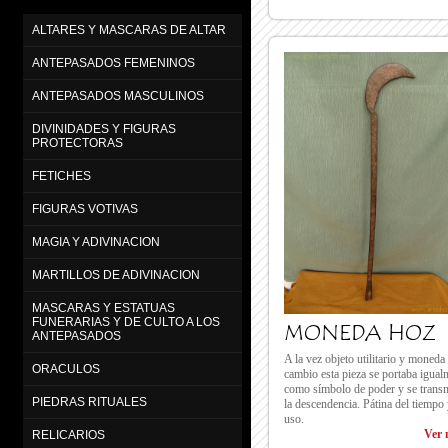
ALTARES Y MASCARAS DE ALTAR
ANTEPASADOS FEMENINOS
ANTEPASADOS MASCULINOS
DIVINIDADES Y FIGURAS
PROTECTORAS
FETICHES
FIGURAS VOTIVAS
MAGIA Y ADIVINACION
MARTILLOS DE ADIVINACION
MASCARAS Y ESTATUAS
FUNERARIAS Y DE CULTO A LOS
MONEDA HOZ
ANTEPASADOS
A la vez objeto utilitario y moneda
ORACULOS
cambio esta pieza se portaba igual
como símbolo de poder y se transm
PIEDRAS RITUALES
la descendencia. Pátina del tiempo
uso.
Ver 
RELICARIOS