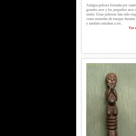
Antigua pulsera formada por cuatr
grandes aros y los pequeños aros 
unión. Estas pulseras han sido em
como monedas de trueque durante 
y también entraban a for...
Ver 