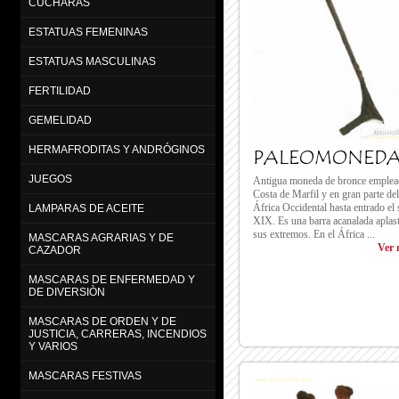
CUCHARAS
ESTATUAS FEMENINAS
ESTATUAS MASCULINAS
FERTILIDAD
GEMELIDAD
HERMAFRODITAS Y ANDRÓGINOS
PALEOMONED
JUEGOS
Antigua moneda de bronce emplea
Costa de Marfil y en gran parte del
África Occidental hasta entrado el 
LAMPARAS DE ACEITE
XIX. Es una barra acanalada aplas
sus extremos. En el África ...
MASCARAS AGRARIAS Y DE
Ver 
CAZADOR
MASCARAS DE ENFERMEDAD Y
DE DIVERSIÒN
MASCARAS DE ORDEN Y DE
JUSTICIA, CARRERAS, INCENDIOS
Y VARIOS
MASCARAS FESTIVAS