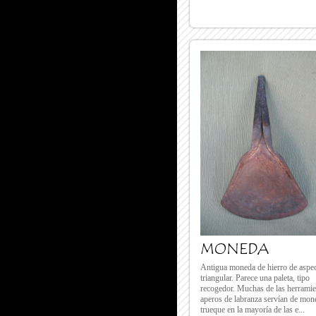
MONEDA
Antigua moneda de hierro de aspe
triangular. Parece una paleta, tipo
recogedor. Muchas de las herramie
aperos de labranza servían de mon
trueque en la mayoría de las e...