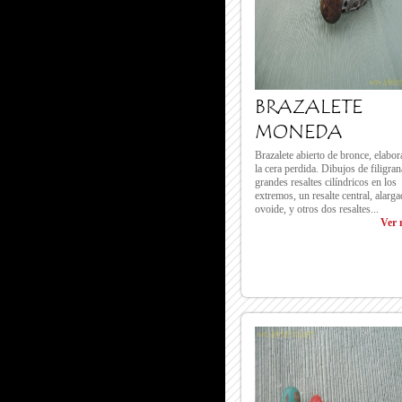
BRAZALETE
MONEDA
Brazalete abierto de bronce, elabor
la cera perdida. Dibujos de filigra
grandes resaltes cilíndricos en los
extremos, un resalte central, alarg
ovoide, y otros dos resaltes...
Ver 