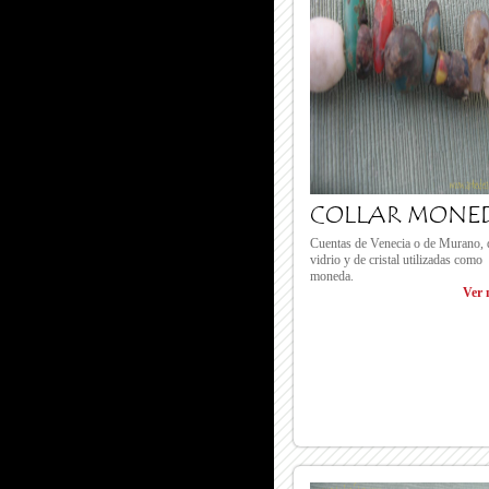
COLLAR MONE
Cuentas de Venecia o de Murano, 
vidrio y de cristal utilizadas como
moneda.
Ver 