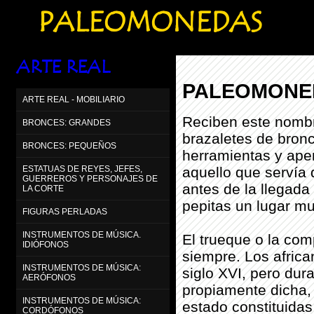
PALEOMONEDAS
ARTE REAL
PALEOMONE
ARTE REAL - MOBILIARIO
Reciben este nombr
BRONCES: GRANDES
brazaletes de bronc
BRONCES: PEQUEÑOS
herramientas y aper
aquello que servía
ESTATUAS DE REYES, JEFES,
GUERREROS Y PERSONAJES DE
antes de la llegada
LA CORTE
pepitas un lugar mu
FIGURAS PERLADAS
INSTRUMENTOS DE MÚSICA.
El trueque o la com
IDIÓFONOS
siempre. Los afric
INSTRUMENTOS DE MÚSICA:
siglo XVI, pero dur
AERÓFONOS
propiamente dicha,
INSTRUMENTOS DE MÚSICA:
estado constituidas
CORDÓFONOS