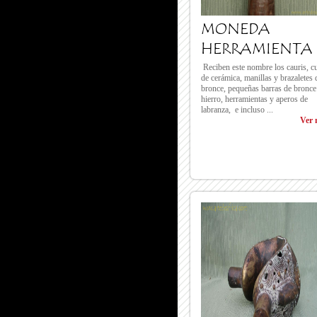
MONEDA
HERRAMIENTA
Reciben este nombre los cauris, c
de cerámica, manillas y brazaletes 
bronce, pequeñas barras de bronce
hierro, herramientas y aperos de
labranza, e incluso ...
Ver 