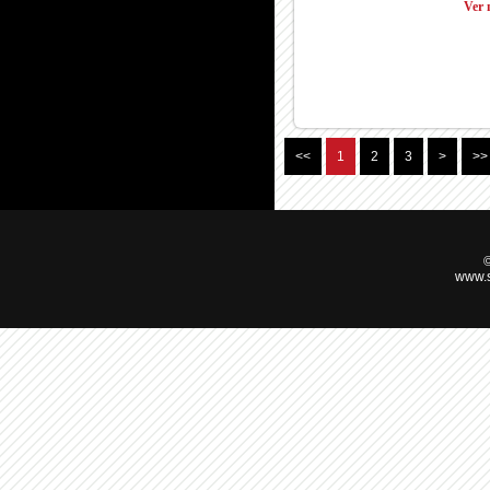
Ver 
<<
1
2
3
>
>>
©
www.s