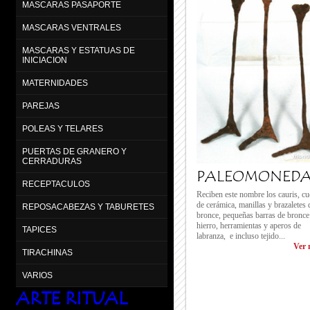
MASCARAS PASAPORTE
MASCARAS VENTRALES
MASCARAS Y ESTATUAS DE
INICIACION
MATERNIDADES
PAREJAS
POLEAS Y TELARES
PUERTAS DE GRANERO Y
CERRADURAS
PALEOMONEDA
RECEPTACULOS
Reciben este nombre los cauris, cu
de cerámica, manillas y brazaletes 
REPOSACABEZAS Y TABURETES
bronce, pequeñas barras de bronce
hierro, herramientas y aperos de
TAPICES
labranza, e incluso tejido...
Ver 
TIRACHINAS
VARIOS
ARTE RITUAL