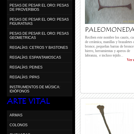
PESAS DE PESAR EL ORO: PESAS
DE PROVERBIOS
PESAS DE PESAR EL ORO: PESAS
FIGURATIVAS
PALEOMONEDA
PESAS DE PESAR EL ORO: PESAS
Reciben este nombre los cauris, cu
GEOMETRICAS
de cerámica, manillas y brazaletes 
bronce, pequeñas barras de bronce
REGALÍAS: CETROS Y BASTONES
hierro, herramientas y aperos de
labranza, e incluso tejido...
REGALÍAS: ESPANTAMOSCAS
Ver 
REGALÍAS: PEINES
REGALÍAS: PIPAS
INSTRUMENTOS DE MÚSICA:
IDIÓFONOS
ARTE VITAL
ARMAS
COLONOS