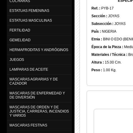
ESPECIF
CUCHARAS
Ref. :
PYB-17
ESTATUAS FEMENINAS
Sección :
JOYAS
ESTATUAS MASCULINAS
Subsección :
JOYAS
FERTILIDAD
País :
NIGERIA
Etnia :
BINI O EDO (BENI
GEMELIDAD
Época de la Pieza :
Media
HERMAFRODITAS Y ANDRÓGINOS
Materiales / Técnica :
Br
JUEGOS
Altura :
15.00 Cm.
LAMPARAS DE ACEITE
Peso :
1.00 Kg.
MASCARAS AGRARIAS Y DE
CAZADOR
MASCARAS DE ENFERMEDAD Y
DE DIVERSIÒN
MASCARAS DE ORDEN Y DE
JUSTICIA, CARRERAS, INCENDIOS
Y VARIOS
MASCARAS FESTIVAS