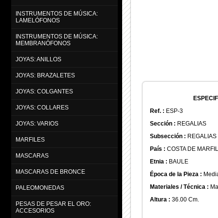
INSTRUMENTOS DE MÚSICA:
LAMELÓFONOS
INSTRUMENTOS DE MÚSICA:
MEMBRANÓFONOS
JOYAS: ANILLOS
JOYAS: BRAZALETES
JOYAS: COLGANTES
ESPECIF
JOYAS: COLLARES
Ref. :
ESP-3
Sección :
REGALIAS
JOYAS: VARIOS
Subsección :
REGALIAS
MARFILES
País :
COSTA DE MARFI
MASCARAS
Etnia :
BAULE
MASCARAS DE BRONCE
Época de la Pieza :
Media
Materiales / Técnica :
Ma
PALEOMONEDAS
Altura :
36.00 Cm.
PESAS DE PESAR EL ORO:
ACCESORIOS