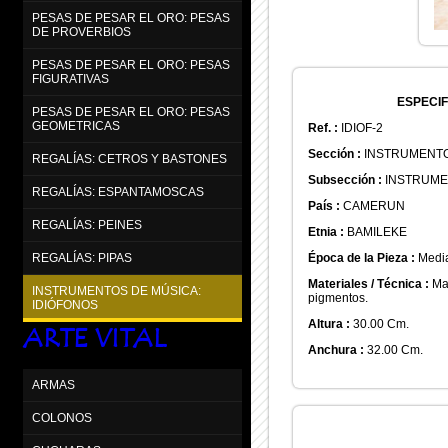
PESAS DE PESAR EL ORO: PESAS
DE PROVERBIOS
PESAS DE PESAR EL ORO: PESAS
FIGURATIVAS
ESPECIF
PESAS DE PESAR EL ORO: PESAS
GEOMETRICAS
Ref. :
IDIOF-2
Sección :
INSTRUMENTO
REGALÍAS: CETROS Y BASTONES
Subsección :
INSTRUME
REGALÍAS: ESPANTAMOSCAS
País :
CAMERUN
REGALÍAS: PEINES
Etnia :
BAMILEKE
Época de la Pieza :
Media
REGALÍAS: PIPAS
Materiales / Técnica :
Mad
INSTRUMENTOS DE MÚSICA:
pigmentos.
IDIÓFONOS
Altura :
30.00 Cm.
ARTE VITAL
Anchura :
32.00 Cm.
ARMAS
COLONOS