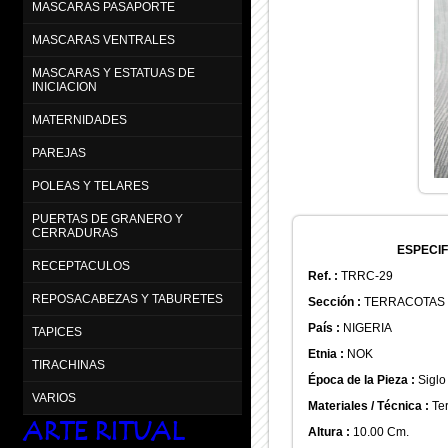
MASCARAS PASAPORTE
MASCARAS VENTRALES
MASCARAS Y ESTATUAS DE
INICIACION
MATERNIDADES
PAREJAS
POLEAS Y TELARES
PUERTAS DE GRANERO Y
CERRADURAS
ESPECIF
RECEPTACULOS
Ref. :
TRRC-29
REPOSACABEZAS Y TABURETES
Sección :
TERRACOTAS
País :
NIGERIA
TAPICES
Etnia :
NOK
TIRACHINAS
Época de la Pieza :
Siglo 
VARIOS
Materiales / Técnica :
Ter
ARTE RITUAL
Altura :
10.00 Cm.