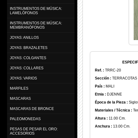
INSTRUMENTOS DE MÚSICA:
LAMELÓFONOS
INSTRUMENTOS DE MÚSICA:
MEMBRANÓFONOS
JOYAS: ANILLOS
JOYAS: BRAZALETES
JOYAS: COLGANTES
ESPECIF
JOYAS: COLLARES
Ref. :
TRRC-20
Sección :
TERRACOTAS
JOYAS: VARIOS
País :
MALI
MARFILES
Etnia :
DJENNE
MASCARAS
Época de la Pieza :
Siglos
MASCARAS DE BRONCE
Materiales / Técnica :
Ter
Altura :
11.00 Cm.
PALEOMONEDAS
Anchura :
13.00 Cm.
PESAS DE PESAR EL ORO:
ACCESORIOS