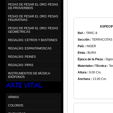
PESAS DE PESAR EL ORO: PESAS
DE PROVERBIOS
PESAS DE PESAR EL ORO: PESAS
FIGURATIVAS
ESPECIF
PESAS DE PESAR EL ORO: PESAS
GEOMETRICAS
Ref. :
TRRC-8
Sección :
TERRACOTAS
REGALÍAS: CETROS Y BASTONES
País :
NIGER
REGALÍAS: ESPANTAMOSCAS
Etnia :
BURA
REGALÍAS: PEINES
Época de la Pieza :
Siglo
REGALÍAS: PIPAS
Materiales / Técnica :
Ter
Altura :
9.00 Cm.
INSTRUMENTOS DE MÚSICA:
IDIÓFONOS
Anchura :
13.00 Cm.
ARTE VITAL
ARMAS
COLONOS